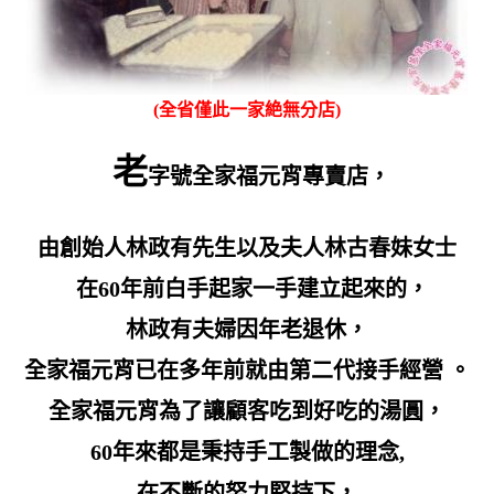
(全省僅此一家絶無分店)
老
字號全家福元宵專賣店
，
由創始人林政有先生以及夫人林古春妹女士
在60年前白手起家一手建立起來的
，
林政有夫婦因年老退休，
全家福元宵已在多年前就由第二代接手經營 。
全家福元宵為了讓顧客吃到好吃的湯圓
，
60
年來都是秉持手工製做的理念
,
在不斷的努力堅持下，