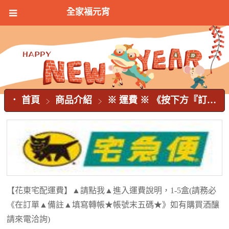
全家福元宵
首頁
商品介紹
※ 運費 ※ 《按下方『訂單送出』後會跳轉至〈訂購單〉！請再按「確認」！訂購單才能成功送出！或請來電確認查詢，避免已匯款後無法出貨查找！謝謝》
【花東宅配運費】▲請點我▲進入運費說明，1-5盒(請務必
《在訂單▲備註▲填寫轉帳★帳號末五碼★》如有購買酒釀
請來電洽詢)